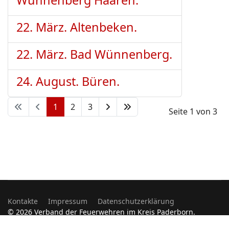
Wünnenberg Haaren.
22. März. Altenbeken.
22. März. Bad Wünnenberg.
24. August. Büren.
1
2
3
Seite 1 von 3
Kontakte
Impressum
Datenschutzerklärung
© 2026 Verband der Feuerwehren im Kreis Paderborn.
Designed by
JoomShaper