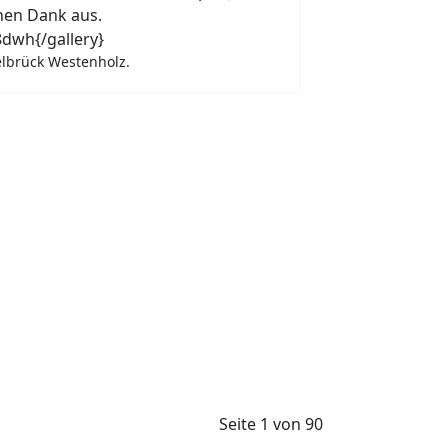
hen Dank aus.
dwh{/gallery}
elbrück Westenholz.
Seite 1 von 90