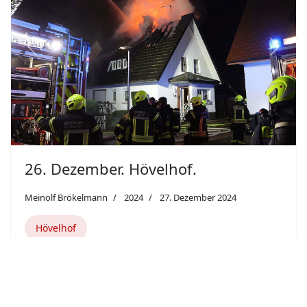
Previous
Next
26. Dezember. Hövelhof.
Meinolf Brökelmann
2024
27. Dezember 2024
Hövelhof
Einsatz in den Abendstunden des 2.
Weihnachtsfeiertages. Großbrand in Hövelhof:
Dachstuhl steht in Flammen.