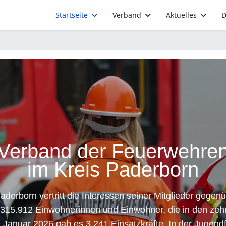
Startseite
Verband
Aktuelles
D
Verband der Feuerwehre
im Kreis Paderborn
erborn vertritt die Interessen seiner Mitglieder gegen
315.912 Einwohnerinnen und Einwohner, die in den ze
Januar 2026 gab es 3.241 Einsatzkräfte. In der Jugendf