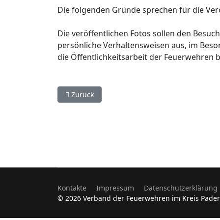
Die folgenden Gründe sprechen für die Verö
Die veröffentlichen Fotos sollen den Besu
persönliche Verhaltensweisen aus, im Beson
die Öffentlichkeitsarbeit der Feuerwehren 
Vorheriger Beitrag: Impressum
Zurück
Kontakte
Impressum
Datenschutzerklärung
© 2026 Verband der Feuerwehren im Kreis Pade