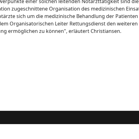
punkte einer solchen leitenden Notarzttätigkeit sind die 
ation zugeschnittene Organisation des medizinischen Einsa
ärzte sich um die medizinische Behandlung der Patienten 
dem Organisatorischen Leiter Rettungsdienst den weiteren 
ng ermöglichen zu können", erläutert Christiansen.
rborn. Designed by
JoomShaper