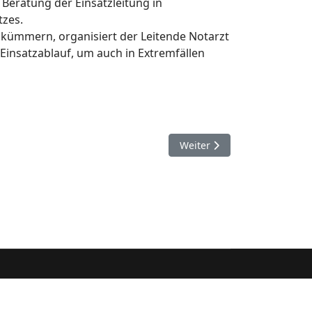
Beratung der Einsatzleitung in
tzes.
kümmern, organisiert der Leitende Notarzt
Einsatzablauf, um auch in Extremfällen
Nächster Beitrag: 15. Novem
Weiter