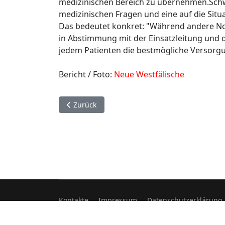
medizinischen Bereich zu übernehmen.Schwer
medizinischen Fragen und eine auf die Situ
Das bedeutet konkret: "Während andere Not
in Abstimmung mit der Einsatzleitung und 
jedem Patienten die bestmögliche Versorgu
Bericht / Foto:
Neue Westfälische
Vorheriger Beitrag: 17. November. Hövelhof.
Zurück
Kontakte
Impressum
Datenschutzerklärung
© 2026 Verband der Feuerwehren im Kreis Pade