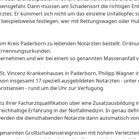
ebensgefahr. Dann müssen am Schadensort die richtigen En
rztes. Er kümmert sich nicht um das einzelne Unfallopfer, 
beispielsweise festlegen, wer mit Rettungswagen oder Hub
om Kreis Paderborn zu leitenden Notärzten bestellt. Ordn
 Ernennungsurkunden.
bernehmen und wir bei einem so genannten Massenanfall von 
s St. Vincenz-Krankenhauses in Paderborn, Philipp Wagner i
on insgesamt 17 speziell ausgebildeten Notärzten - unter d
ristiansen - rund um die Uhr zur Verfügung.
 zu ihrer Facharztqualifikation über eine Zusatzausbildung 
eichhaltige Erfahrung in der Notfallmedizin. In genau defin
, werden die diensthabenden Notärzte dann automatisch von de
so genannten Großschadensereignissen mit hohem Verletz