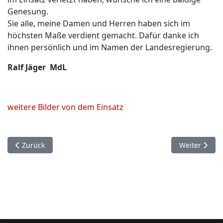
Genesung.
Sie alle, meine Damen und Herren haben sich im
höchsten Maße verdient gemacht. Dafür danke ich
ihnen persönlich und im Namen der Landesregierung.
Ralf Jäger MdL
weitere Bilder von dem Einsatz
Vorheriger Beitrag: 21. Juni. Leistungsnachweis der Feuerweh
Nächster Beit
Zurück
Weiter