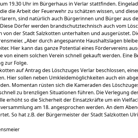
m 19.30 Uhr im Bürgerhaus in Verlar stattfinden. Eingel
 die die Arbeit der Feuerwehr zu schätzen wissen, und diese
rlarern, sind natürlich auch Bürgerinnen und Bürger aus
iese Dörfer werden brandschutztechnisch auch vom Lösch
ich von der Stadt Salzkotten unterhalten und ausgerüstet. D
rensmeier. „Aber durch angespannte Haushaltslagen blei
ter. Hier kann das ganze Potential eines Fördervereins au
 von einem solchen Verein schnell gekauft werden. Eine 
 zur Folge.
kotten auf Antrag des Löschzuges Verlar beschlossen, ei
en. Hier sollen neben Umkleidemöglichkeiten auch ein abget
en. Momentan rüsten sich die Kameraden des Löschzuges 
 schnell zu brenzligen Situationen führen. Die Verlegung d
 erhöht so die Sicherheit der Einsatzkräfte um ein Vielfac
ngsversammlung am 18. angesprochen werden. An dem Aben
artet. So hat z.B. der Bürgermeister der Stadt Salzkotten 
ensmeier