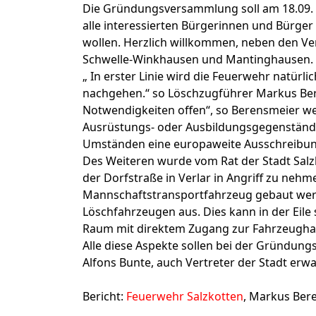
Die Gründungsversammlung soll am 18.09. u
alle interessierten Bürgerinnen und Bürger
wollen. Herzlich willkommen, neben den Ve
Schwelle-Winkhausen und Mantinghausen. D
„ In erster Linie wird die Feuerwehr natürl
nachgehen.“ so Löschzugführer Markus Be
Notwendigkeiten offen“, so Berensmeier wei
Ausrüstungs- oder Ausbildungsgegenstände
Umständen eine europaweite Ausschreibung
Des Weiteren wurde vom Rat der Stadt Salz
der Dorfstraße in Verlar in Angriff zu nehm
Mannschaftstransportfahrzeug gebaut werd
Löschfahrzeugen aus. Dies kann in der Eile
Raum mit direktem Zugang zur Fahrzeughalle
Alle diese Aspekte sollen bei der Gründu
Alfons Bunte, auch Vertreter der Stadt erw
Bericht:
Feuerwehr Salzkotten
, Markus Ber