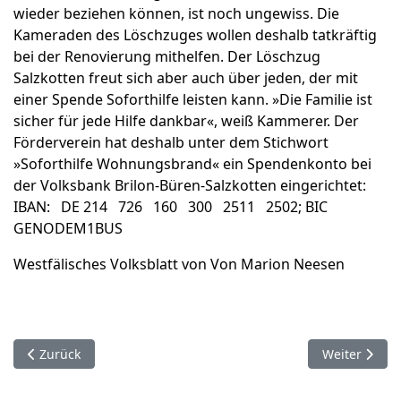
wieder beziehen können, ist noch ungewiss. Die
Kameraden des Löschzuges wollen deshalb tatkräftig
bei der Renovierung mithelfen. Der Löschzug
Salzkotten freut sich aber auch über jeden, der mit
einer Spende Soforthilfe leisten kann. »Die Familie ist
sicher für jede Hilfe dankbar«, weiß Kammerer. Der
Förderverein hat deshalb unter dem Stichwort
»Soforthilfe Wohnungsbrand« ein Spendenkonto bei
der Volksbank Brilon-Büren-Salzkotten eingerichtet:
IBAN: DE 214 726 160 300 2511 2502; BIC
GENODEM1BUS
Westfälisches Volksblatt von Von Marion Neesen
Vorheriger Beitrag: 6. Januar. Hövelhof.
Nächster Beit
Zurück
Weiter