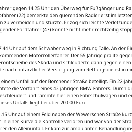
dfahrer gegen 14.25 Uhr den Überweg für Fußgänger und Rad
lofahrer (22) bemerkte den querenden Radler erst im letz
on zu vermeiden und stürzte. Er zog sich leichte Verletzu
gender Fordfahrer (47) konnte nicht mehr rechtzeitig stopp
7.44 Uhr auf dem Schwabenweg in Richtung Talle. An der 
kommenden Motorrollerfahrer. Der 55-Jährige prallte gegen
Frontscheibe des Skoda und schleuderte dann gegen einen
e nach notärztlicher Versorgung vom Rettungsdienst in e
einem Unfall auf der Borchener Straße beteiligt. Ein 22-jäh
tete die Vorfahrt eines 43-jährigen BMW-Fahrers. Durch di
chleudert und rammte hier einen Fahrschulwagen und einen
ses Unfalls liegt bei über 20.000 Euro.
23.15 Uhr auf einem Feld neben der Wewerschen Straße kur
r in einer Kurve die Kontrolle verloren und war von der S
hrer den Alleinunfall. Er kam zur ambulanten Behandlung i