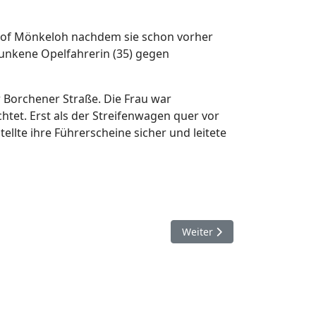
ohof Mönkeloh nachdem sie schon vorher
runkene Opelfahrerin (35) gegen
 Borchener Straße. Die Frau war
chtet. Erst als der Streifenwagen quer vor
ellte ihre Führerscheine sicher und leitete
Nächster Beitrag: 26. Januar
Weiter