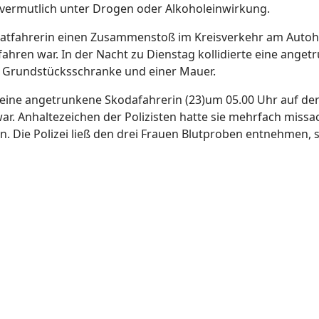
vermutlich unter Drogen oder Alkoholeinwirkung.
 Fiatfahrerin einen Zusammenstoß im Kreisverkehr am Aut
ahren war. In der Nacht zu Dienstag kollidierte eine anget
r Grundstücksschranke und einer Mauer.
eine angetrunkene Skodafahrerin (23)um 05.00 Uhr auf der
war. Anhaltezeichen der Polizisten hatte sie mehrfach missa
n. Die Polizei ließ den drei Frauen Blutproben entnehmen, st
oß Neuhaus