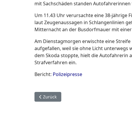
mit Sachschäden standen Autofahrerinnen 
Um 11.43 Uhr verursachte eine 38-jährige
laut Zeugenaussagen in Schlangenlinien gef
Mitternacht an der Busdorfmauer mit eine
Am Dienstagmorgen erwischte eine Streife 
aufgefallen, weil sie ohne Licht unterwegs 
dem Skoda stoppte, hielt die Autofahrerin a
Strafverfahren ein.
Bericht:
Polizeipresse
Vorheriger Beitrag: Feuerwehrmusikzug Schl
Zurück