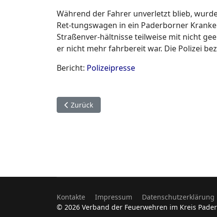
Während der Fahrer unverletzt blieb, wurde 
Ret-tungswagen in ein Paderborner Krankenh
Straßenver-hältnisse teilweise mit nicht g
er nicht mehr fahrbereit war. Die Polizei be
Bericht:
Polizeipresse
Vorheriger Beitrag: 25. Januar. Delbrück Weste
Zurück
Kontakte
Impressum
Datenschutzerklärung
© 2026 Verband der Feuerwehren im Kreis Pade