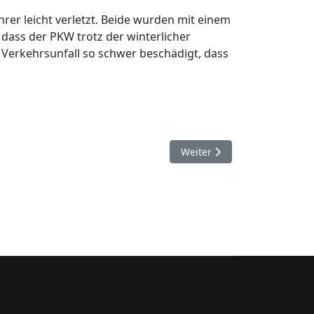
hrer leicht verletzt. Beide wurden mit einem
dass der PKW trotz der winterlicher
 Verkehrsunfall so schwer beschädigt, dass
Nächster Beitrag: 21. Janua
Weiter