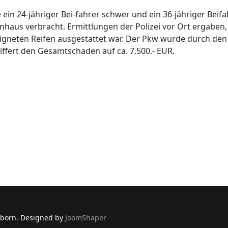
ein 24-jähriger Bei-fahrer schwer und ein 36-jähriger Beifa
aus verbracht. Ermittlungen der Polizei vor Ort ergaben, 
eeigneten Reifen ausgestattet war. Der Pkw wurde durch den
ziffert den Gesamtschaden auf ca. 7.500.- EUR.
nholz.
rborn. Designed by
JoomShaper