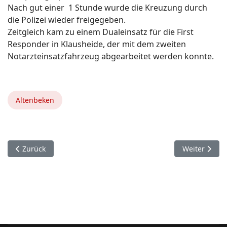
Nach gut einer 1 Stunde wurde die Kreuzung durch
die Polizei wieder freigegeben.
Zeitgleich kam zu einem Dualeinsatz für die First
Responder in Klausheide, der mit dem zweiten
Notarzteinsatzfahrzeug abgearbeitet werden konnte.
Altenbeken
Vorheriger Beitrag: 25.August. Kleinwagenfahrer versucht B
Nächster Bei
Zurück
Weiter