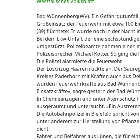
Westfälisches Volksblatt
Bad Wünnenberg(WV). Ein Gefahrgutunfall
Großeinsatz der Feuerwehr mit etwa 100 Ei
(39) flüchtete: Er wurde noch in der Nacht
Bei dem Lkw-Unfall, der eine sechsstündige
umgestürzt. Polizeibeamte nahmen einen s
Polizeisprecher Michael Kötter. So ging die
Die Polizei alarmierte die Feuerwehr.
Der Löschzug Haaren rückte an. Der Säurege
Kreises Paderborn mit Kräften auch aus De
wurden Feuerwehrkräfte aus Bad Wünnenber
Einsatzkräfte«, sagte gestern der Bad Wü
In Chemieanzügen und unter Atemschutz ha
ausgeräumt und untersucht. »Ein Austreten 
Die Autobahnpolizei in Bielefeld spricht v
unter anderem zur Herstellung von Pflanzen
dicht.
Fahrer und Beifahrer aus Lünen, die für e