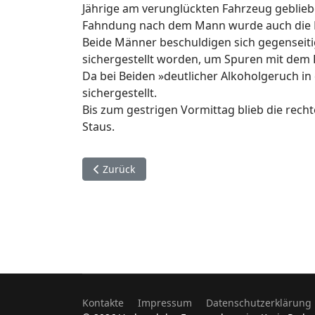
Jährige am verunglückten Fahrzeug gebliebe
Fahndung nach dem Mann wurde auch die Po
Beide Männer beschuldigen sich gegenseitig
sichergestellt worden, um Spuren mit dem 
Da bei Beiden »deutlicher Alkoholgeruch i
sichergestellt.
Bis zum gestrigen Vormittag blieb die recht
Staus.
Vorheriger Beitrag: 8. Juni. Delbrück.
Zurück
Kontakte
Impressum
Datenschutzerklärung