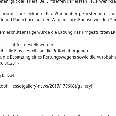
fahrgut deklariert. Bei Eintreffen der ersten Feuerwehrkrä
erwehrkräfte aus Helmern, Bad Wünnenberg, Fürstenberg und
rück und Paderborn auf den Weg machte. Ebenso wurden So
emieschutzanzüge wurde die Ladung des umgestürzten L
i nicht festgestellt werden.
r die Einsatzstelle an die Polizei übergeben.
e, die Besatzung eines Rettungswagens sowie die Autobahn
06.06.2017
g Kassel
stoph Hesse{gallery}news/2017/170608{/gallery}