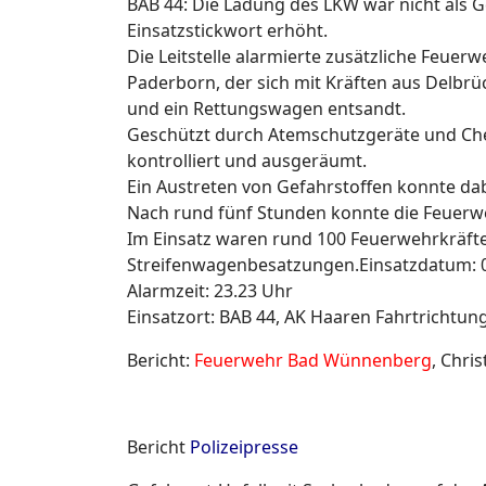
BAB 44: Die Ladung des LKW war nicht als Ge
Einsatzstickwort erhöht.
Die Leitstelle alarmierte zusätzliche Feu
Paderborn, der sich mit Kräften aus Delb
und ein Rettungswagen entsandt.
Geschützt durch Atemschutzgeräte und Ch
kontrolliert und ausgeräumt.
Ein Austreten von Gefahrstoffen konnte dabe
Nach rund fünf Stunden konnte die Feuerweh
Im Einsatz waren rund 100 Feuerwehrkräft
Streifenwagenbesatzungen.Einsatzdatum: 
Alarmzeit: 23.23 Uhr
Einsatzort: BAB 44, AK Haaren Fahrtrichtun
Bericht:
Feuerwehr Bad Wünnenberg
, Chri
Bericht
Polizeipresse