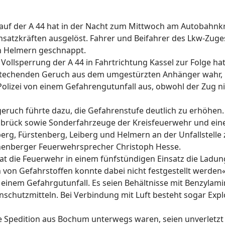
 auf der A 44 hat in der Nacht zum Mittwoch am Autobah
nsatzkräften ausgelöst. Fahrer und Beifahrer des Lkw-Zuge
 in Helmern geschnappt.
 Vollsperrung der A 44 in Fahrtrichtung Kassel zur Folge h
techenden Geruch aus dem umgestürzten Anhänger wahr, be
 Polizei von einem Gefahrengutunfall aus, obwohl der Zug n
ruch führte dazu, die Gefahrenstufe deutlich zu erhöhen. D
lbrück sowie Sonderfahrzeuge der Kreisfeuerwehr und ein
g, Fürstenberg, Leiberg und Helmern an der Unfallstell
nnenberger Feuerwehrsprecher Christoph Hesse.
t die Feuerwehr in einem fünfstündigen Einsatz die Lad
von Gefahrstoffen konnte dabei nicht festgestellt werden«
on einem Gefahrgutunfall. Es seien Behältnisse mit Benzyla
schutzmitteln. Bei Verbindung mit Luft besteht sogar Explo
ine Spedition aus Bochum unterwegs waren, seien unverletz