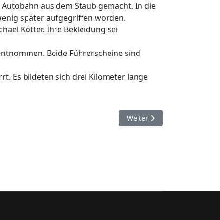
ie Autobahn aus dem Staub gemacht. In die
enig später aufgegriffen worden.
ael Kötter. Ihre Bekleidung sei
n entnommen. Beide Führerscheine sind
t. Es bildeten sich drei Kilometer lange
Nächster Beitrag: 3. Juni. P
Weiter