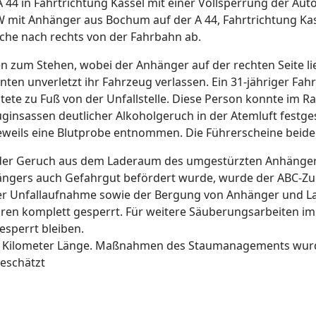
 44 in Fahrtrichtung Kassel mit einer Vollsperrung der Aut
KW mit Anhänger aus Bochum auf der A 44, Fahrtrichtung K
he nach rechts von der Fahrbahn ab.
zum Stehen, wobei der Anhänger auf der rechten Seite lie
n unverletzt ihr Fahrzeug verlassen. Ein 31-jähriger Fahrz
chtete zu Fuß von der Unfallstelle. Diese Person konnte i
ginsassen deutlicher Alkoholgeruch in der Atemluft festge
eweils eine Blutprobe entnommen. Die Führerscheine beid
nder Geruch aus dem Laderaum des umgestürzten Anhäng
ers auch Gefahrgut befördert wurde, wurde der ABC-Zug
t der Unfallaufnahme sowie der Bergung von Anhänger und L
 komplett gesperrt. Für weitere Säuberungsarbeiten im Be
esperrt bleiben.
rei Kilometer Länge. Maßnahmen des Staumanagements wur
geschätzt