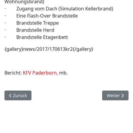
Wohnungsbrand)
· Zugang vom Dach (Simulation Kellerbrand)
· Eine Flash-Over Brandstelle
· Brandstelle Treppe
· Brandstelle Herd
· Brandstelle Etagenbett
{gallery}news/2017/170613kr2{/gallery}
Bericht:
KFV Paderborn
, mb.
Vorheriger Beitrag: 17. Juni. Delbrück.
Nächster Bei
Zurück
Weiter