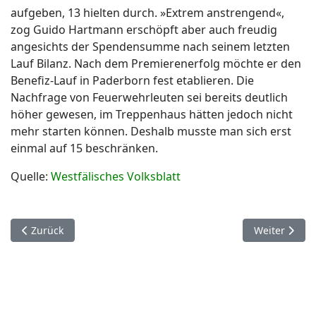
aufgeben, 13 hielten durch. »Extrem anstrengend«,
zog Guido Hartmann erschöpft aber auch freudig
angesichts der Spendensumme nach seinem letzten
Lauf Bilanz. Nach dem Premierenerfolg möchte er den
Benefiz-Lauf in Paderborn fest etablieren. Die
Nachfrage von Feuerwehrleuten sei bereits deutlich
höher gewesen, im Treppenhaus hätten jedoch nicht
mehr starten können. Deshalb musste man sich erst
einmal auf 15 beschränken.
Quelle:
Westfälisches Volksblatt
Vorheriger Beitrag: Kreisfeuerwehrzentrale Büren Ahden.
Nächster Bei
Zurück
Weiter