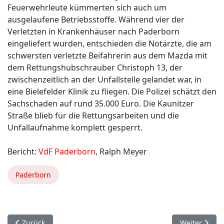
Feuerwehrleute kümmerten sich auch um
ausgelaufene Betriebsstoffe. Während vier der
Verletzten in Krankenhäuser nach Paderborn
eingeliefert wurden, entschieden die Notärzte, die am
schwersten verletzte Beifahrerin aus dem Mazda mit
dem Rettungshubschrauber Christoph 13, der
zwischenzeitlich an der Unfallstelle gelandet war, in
eine Bielefelder Klinik zu fliegen. Die Polizei schätzt den
Sachschaden auf rund 35.000 Euro. Die Kaunitzer
Straße blieb für die Rettungsarbeiten und die
Unfallaufnahme komplett gesperrt.
Bericht:
VdF Paderborn
, Ralph Meyer
Paderborn
Vorheriger Beitrag: 16. Dezember. Paderborn.
Nächster Bei
Zurück
Weiter