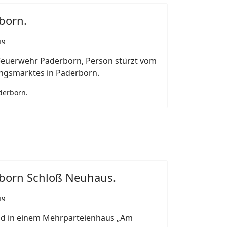
born.
19
 Feuerwehr Paderborn, Person stürzt vom
ngsmarktes in Paderborn.
derborn.
rborn Schloß Neuhaus.
19
d in einem Mehrparteienhaus „Am