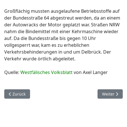
Großflächig mussten ausgelaufene Betriebsstoffe auf
der Bundesstraße 64 abgestreut werden, da an einem
der Autowracks der Motor geplatzt war. Straßen NRW
nahm die Bindemittel mit einer Kehrmaschine wieder
auf. Da die Bundesstraße bis gegen 10 Uhr
vollgesperrt war, kam es zu erheblichen
Verkehrsbehinderungen in und um Delbrück. Der
Verkehr wurde örtlich abgeleitet.
Quelle:
Westfälisches Volksblatt
von Axel Langer
Vorheriger Beitrag: Delbrück Westenholz.
Nächster Beit
Zurück
Weiter