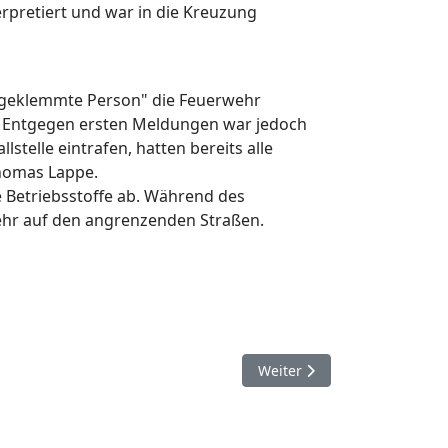
rpretiert und war in die Kreuzung
eingeklemmte Person" die Feuerwehr
n. Entgegen ersten Meldungen war jedoch
stelle eintrafen, hatten bereits alle
Thomas Lappe.
e Betriebsstoffe ab. Während des
ehr auf den angrenzenden Straßen.
Nächster Beitrag: 14. Septe
Weiter