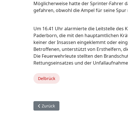
Möglicherweise hatte der Sprinter-Fahrer d
gefahren, obwohl die Ampel für seine Spur 
Um 16.41 Uhr alarmierte die Leitstelle des
Paderborn, die mit den hauptamtlichen Krä
keiner der Insassen eingeklemmt oder einges
Betroffenen, unterstützt von Ersthelfern, d
Die Feuerwehrleute stellten den Brandschut
Rettungseinsatzes und der Unfallaufnahme
Delbrück
Vorheriger Beitrag: Bad Wünnenberg.
Zurück