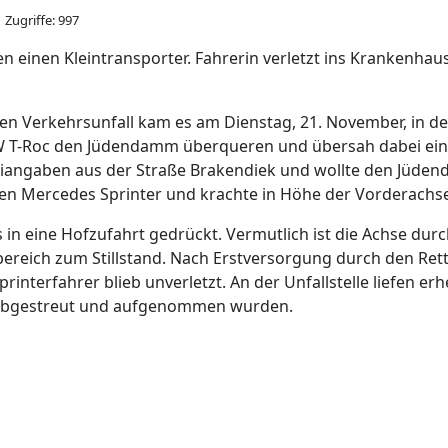
Zugriffe: 997
gen einen Kleintransporter. Fahrerin verletzt ins Krankenhau
en Verkehrsunfall kam es am Dienstag, 21. November, in de
 VW T-Roc den Jüdendamm überqueren und übersah dabei eine
iangaben aus der Straße Brakendiek und wollte den Jüden
en Mercedes Sprinter und krachte in Höhe der Vorderachs
 in eine Hofzufahrt gedrückt. Vermutlich ist die Achse dur
eich zum Stillstand. Nach Erstversorgung durch den Rettu
rinterfahrer blieb unverletzt. An der Unfallstelle liefen er
 abgestreut und aufgenommen wurden.