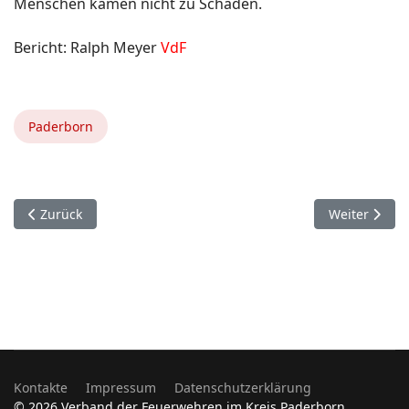
Menschen kamen nicht zu Schaden.
Bericht: Ralph Meyer
VdF
Paderborn
Vorheriger Beitrag: 18. Dezember. Verband der Feuerwehren 
Nächster Bei
Zurück
Weiter
Kontakte
Impressum
Datenschutzerklärung
© 2026 Verband der Feuerwehren im Kreis Paderborn.