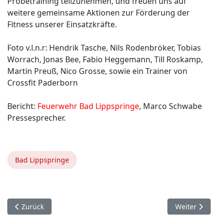
Probetraining teilzunehmen, und freuen uns auf
weitere gemeinsame Aktionen zur Förderung der
Fitness unserer Einsatzkräfte.
Foto v.l.n.r: Hendrik Tasche, Nils Rodenbröker, Tobias
Worrach, Jonas Bee, Fabio Heggemann, Till Roskamp,
Martin Preuß, Nico Grosse, sowie ein Trainer von
Crossfit Paderborn
Bericht:
Feuerwehr Bad Lippspringe
, Marco Schwabe
Pressesprecher.
Bad Lippspringe
Vorheriger Beitrag: 30. Juli. Büren Ahden.
Nächster Beit
Zurück
Weiter