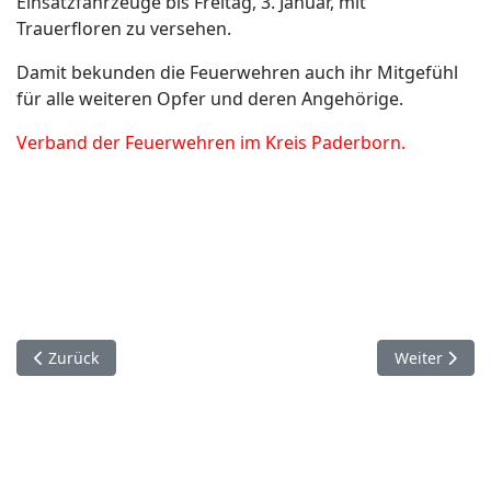
Einsatzfahrzeuge bis Freitag, 3. Januar, mit
Trauerfloren zu versehen.
Damit bekunden die Feuerwehren auch ihr Mitgefühl
für alle weiteren Opfer und deren Angehörige.
Verband der Feuerwehren im Kreis Paderborn.
Vorheriger Beitrag: 25. Dezember. Hövelhof.
Nächster Bei
Zurück
Weiter