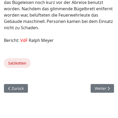
das Bügeleisen noch kurz vor der Abreise benutzt
worden. Nachdem das glimmende Bügelbrett entfernt
worden war, belüfteten die Feuerwehrleute das
Gebäude maschinell. Personen kamen bei dem Einsatz
nicht zu Schaden.
Bericht:
VdF
Ralph Meyer
Salzkotten
Vorheriger Beitrag: 3. Oktober. Bad Lippspringe.
Nächster Bei
Zurück
Weiter