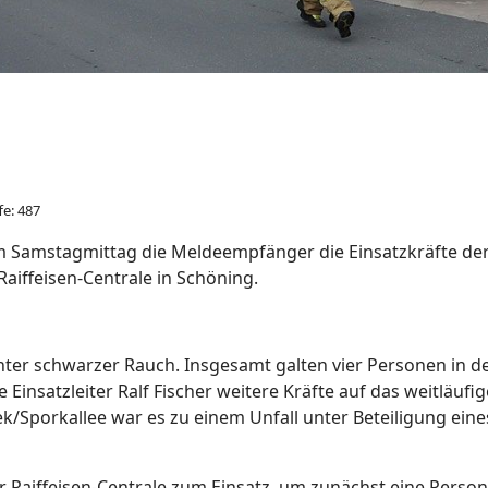
fe: 487
 Samstagmittag die Meldeempfänger die Einsatzkräfte de
Raiffeisen-Centrale in Schöning.
ter schwarzer Rauch. Insgesamt galten vier Personen in dem
e Einsatzleiter Ralf Fischer weitere Kräfte auf das weitläuf
/Sporkallee war es zu einem Unfall unter Beteiligung eine
r Raiffeisen-Centrale zum Einsatz, um zunächst eine Person