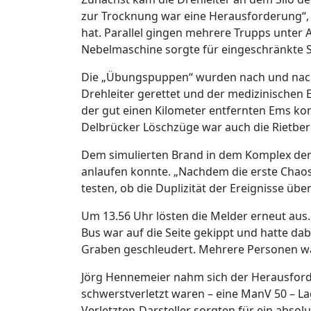
zur Trocknung war eine Herausforderung“, 
hat. Parallel gingen mehrere Trupps unter 
Nebelmaschine sorgte für eingeschränkte Si
Die „Übungspuppen“ wurden nach und nach 
Drehleiter gerettet und der medizinischen
der gut einen Kilometer entfernten Ems ko
Delbrücker Löschzüge war auch die Rietber
Dem simulierten Brand in dem Komplex der 
anlaufen konnte. „Nachdem die erste Chaosp
testen, ob die Duplizität der Ereignisse übe
Um 13.56 Uhr lösten die Melder erneut au
Bus war auf die Seite gekippt und hatte da
Graben geschleudert. Mehrere Personen wa
Jörg Hennemeier nahm sich der Herausforder
schwerstverletzt waren – eine ManV 50 – L
Verletzten-Darsteller sorgten für ein abso