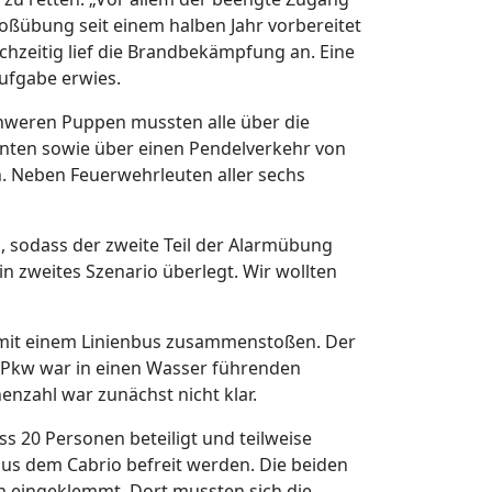
ßübung seit einem halben Jahr vorbereitet
chzeitig lief die Brandbekämpfung an. Eine
aufgabe erwies.
hweren Puppen mussten alle über die
anten sowie über einen Pendelverkehr von
n. Neben Feuerwehrleuten aller sechs
, sodass der zweite Teil der Alarmübung
n zweites Szenario überlegt. Wir wollten
 mit einem Linienbus zusammenstoßen. Der
er Pkw war in einen Wasser führenden
zahl war zunächst nicht klar.
s 20 Personen beteiligt und teilweise
us dem Cabrio befreit werden. Die beiden
en eingeklemmt. Dort mussten sich die