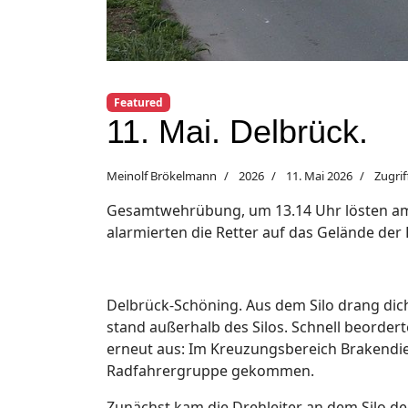
Featured
11. Mai. Delbrück.
Meinolf Brökelmann
2026
11. Mai 2026
Zugrif
Gesamtwehrübung, um 13.14 Uhr lösten am
alarmierten die Retter auf das Gelände der 
Delbrück-Schöning. Aus dem Silo drang dich
stand außerhalb des Silos. Schnell beordert
erneut aus: Im Kreuzungsbereich Brakendiek
Radfahrergruppe gekommen.
Zunächst kam die Drehleiter an dem Silo de