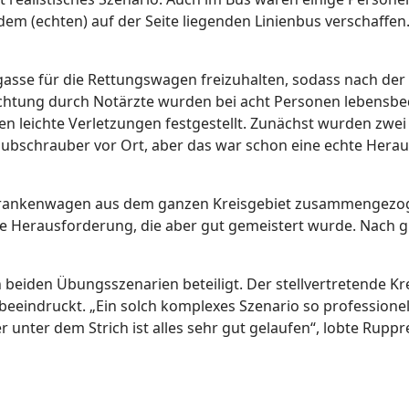
 (echten) auf der Seite liegenden Linienbus verschaffen. P
gasse für die Rettungswagen freizuhalten, sodass nach der 
chtung durch Notärzte wurden bei acht Personen lebensbed
n leichte Verletzungen festgestellt. Zunächst wurden zwei
bschrauber vor Ort, aber das war schon eine echte Heraus
Krankenwagen aus dem ganzen Kreisgebiet zusammengezog
ne Herausforderung, die aber gut gemeistert wurde. Nach g
 beiden Übungsszenarien beteiligt. Der stellvertretende K
indruckt. „Ein solch komplexes Szenario so professionell
 unter dem Strich ist alles sehr gut gelaufen“, lobte Ruppr