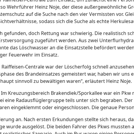
so Wehrführer Heinz Noje, der diese außergewöhnliche Gro
Atemschutz auf die Suche nach den vier Vermissten vor. Glei
chtverhältnisse, sodass sich die Suche als echte Herkules
gefunden, doch Rettung war schwierig. Die realistisch sc
 Erstversorgung zugeführt werden. Aus zwei Unterflurhydr
nnte das Löschwasser an die Einsatzstelle befördert werde
ger Feuerwehr im Einsatz.
Raiffeisen-Centrale war der Löscherfolg schnell anzusehen
hase des Brandeinsatzes gemeistert war, haben wir uns ei
rhaupt sinnvoll zu bewältigen waren“, erläutert Heinz Noje.
s. Im Kreuzungsbereich Brakendiek/Sporkallee war ein Pkw
bei eine Radausflüglergruppe teils unter sich begraben. D
ren eingeklemmt oder eingeschlossen. Die genaue Personen
ung an. Nach ersten Erkundungen stellte sich heraus, das
age wurde ausgelöst. Die beiden Fahrer des Pkws mussten a
lut realistisches Szenario. Auch im Bus waren einige Person