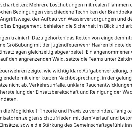
öscharbeiten: Mehrere Löschübungen mit realen Flammen
stischen Bedingungen verschiedene Techniken der Brandbek
 Angriffswege, der Aufbau von Wasserversorgungen und de
oßes Engagement, behielten die Sicherheit im Blick und ar
ungen trainiert. Dazu gehörten das Retten von eingeklemmte
Eine Großübung mit der Jugendfeuerwehr Haaren bildete d
insatzlagen gleichzeitig abgearbeitet: Ein angenommene
 auf den angrenzenden Wald, setzte die Teams unter Zeitdr
uerwehren zeigte, wie wichtig klare Aufgabenverteilung, 
g endete mit einer kurzen Nachbesprechung, in der gelung
ätze nicht ab. Verkehrsunfälle, unklare Rauchentwicklunge
herstellung der Einsatzbereitschaft und Reinigung der 
endeten.
 die Möglichkeit, Theorie und Praxis zu verbinden, Fähigke
isatoren zeigten sich zufrieden mit dem Verlauf und beton
 Einsätze, sowie die Stärkung des Gemeinschaftsgefühls in