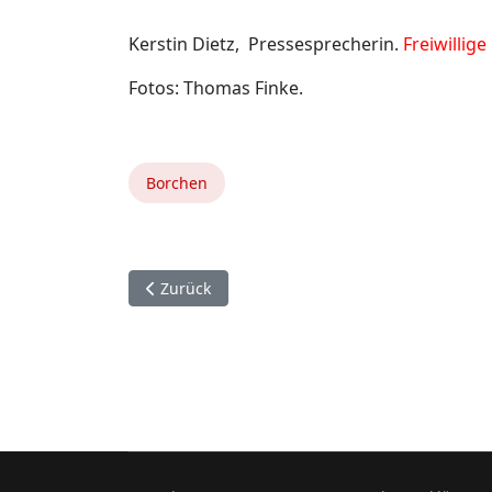
Kerstin Dietz, Pressesprecherin.
Freiwillig
Fotos: Thomas Finke.
Borchen
Vorheriger Beitrag: 12. Mai. Bad Wünnenberg.
Zurück