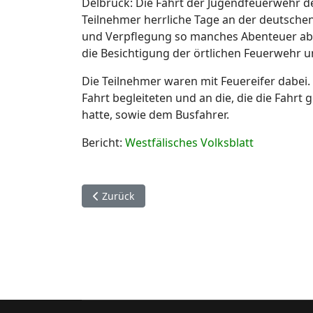
Delbrück: Die Fahrt der Jugendfeuerwehr de
Teilnehmer herrliche Tage an der deutsche
und Verpflegung so manches Abenteuer ab
die Besichtigung der örtlichen Feuerwehr 
Die Teilnehmer waren mit Feuereifer dabei. 
Fahrt begleiteten und an die, die die Fahrt
hatte, sowie dem Busfahrer.
Bericht:
Westfälisches Volksblatt
Vorheriger Beitrag: 18. Juli. Paderborn Wewer.
Zurück