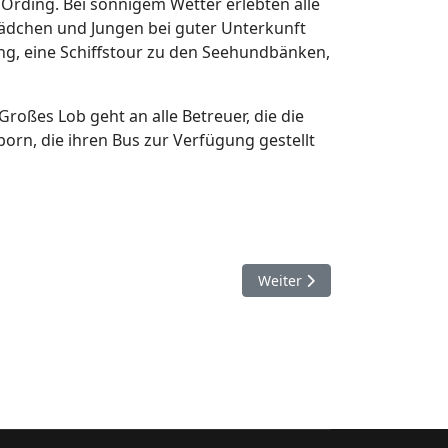
Ording. Bei sonnigem Wetter erlebten alle
Mädchen und Jungen bei guter Unterkunft
, eine Schiffstour zu den Seehundbänken,
roßes Lob geht an alle Betreuer, die die
born, die ihren Bus zur Verfügung gestellt
Nächster Beitrag: Jugendfe
Weiter