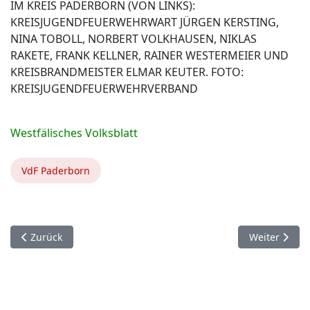
IM KREIS PADERBORN (VON LINKS):
KREISJUGENDFEUERWEHRWART JÜRGEN KERSTING,
NINA TOBOLL, NORBERT VOLKHAUSEN, NIKLAS
RAKETE, FRANK KELLNER, RAINER WESTERMEIER UND
KREISBRANDMEISTER ELMAR KEUTER. FOTO:
KREISJUGENDFEUERWEHRVERBAND
Westfälisches Volksblatt
VdF Paderborn
Vorheriger Beitrag: 5000€ erlaufen
Nächster Bei
Zurück
Weiter