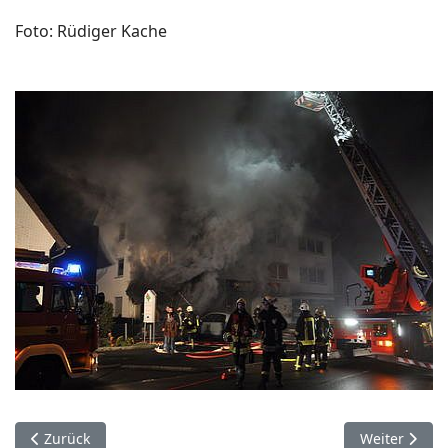
Foto: Rüdiger Kache
Vorheriger Beitrag: 29. Januar. Paderborn.
Nächster Beit
Zurück
Weiter