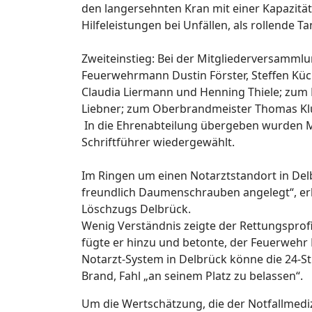
den langersehnten Kran mit einer Kapazitä
Hilfeleistungen bei Unfällen, als rollende T
Zweiteinstieg: Bei der Mitgliederversamml
Feuerwehrmann Dustin Förster, Steffen Kü
Claudia Liermann und Henning Thiele; zu
Liebner; zum Oberbrandmeister Thomas Klut
In die Ehrenabteilung übergeben wurden Ma
Schriftführer wiedergewählt.
Im Ringen um einen Notarztstandort in Delb
freundlich Daumenschrauben angelegt“, erk
Löschzugs Delbrück.
Wenig Verständnis zeigte der Rettungsprofi f
fügte er hinzu und betonte, der Feuerwehr 
Notarzt-System in Delbrück könne die 24-S
Brand, Fahl „an seinem Platz zu belassen“.
Um die Wertschätzung, die der Notfallmediz