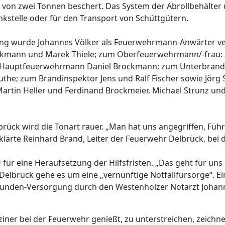
t von zwei Tonnen beschert. Das System der Abrollbehälte
ankstelle oder für den Transport von Schüttgütern.
ung wurde Johannes Völker als Feuerwehrmann-Anwärter ve
ckmann und Marek Thiele; zum Oberfeuerwehrmann/-frau: Se
m Hauptfeuerwehrmann Daniel Brockmann; zum Unterbrand
he; zum Brandinspektor Jens und Ralf Fischer sowie Jörg 
rtin Heller und Ferdinand Brockmeier. Michael Strunz und 
rück wird die Tonart rauer. „Man hat uns angegriffen, Füh
lärte Reinhard Brand, Leiter der Feuerwehr Delbrück, be
ür eine Heraufsetzung der Hilfsfristen. „Das geht für uns g
Delbrück gehe es um eine „vernünftige Notfallfürsorge“. 
tunden-Versorgung durch den Westenholzer Notarzt Johanne
iner bei der Feuerwehr genießt, zu unterstreichen, zeich