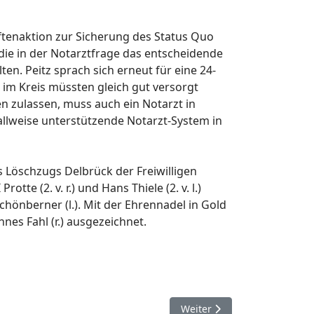
ftenaktion zur Sicherung des Status Quo
 die in der Notarztfrage das entscheidende
ten. Peitz sprach sich erneut für eine 24-
im Kreis müssten gleich gut versorgt
n zulassen, muss auch ein Notarzt in
fallweise unterstützende Notarzt-System in
Löschzugs Delbrück der Freiwilligen
e (2. v. r.) und Hans Thiele (2. v. l.)
chönberner (l.). Mit der Ehrennadel in Gold
es Fahl (r.) ausgezeichnet.
Nächster Beitrag: 30. Dezem
Weiter