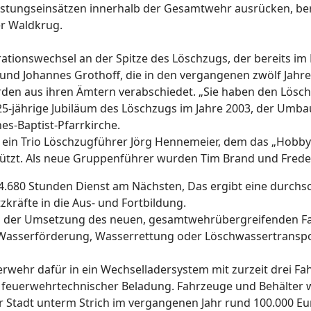
istungseinsätzen innerhalb der Gesamtwehr ausrücken, beri
r Waldkrug.
ationswechsel an der Spitze des Löschzugs, der bereits i
 und Johannes Grothoff, die in den vergangenen zwölf Jah
en aus ihren Ämtern verabschiedet. „Sie haben den Lösch
s 125-jährige Jubiläum des Löschzugs im Jahre 2003, der Um
es-Baptist-Pfarrkirche.
ig ein Trio Löschzugführer Jörg Hennemeier, dem das „Hobb
rstützt. Als neue Gruppenführer wurden Tim Brand und Fred
4.680 Stunden Dienst am Nächsten, Das ergibt eine durchsc
zkräfte in die Aus- und Fortbildung.
en der Umsetzung des neuen, gesamtwehrübergreifenden F
asserförderung, Wasserrettung oder Löschwassertransport.
euerwehr dafür in ein Wechselladersystem mit zurzeit drei
er feuerwehrtechnischer Beladung. Fahrzeuge und Behälter
r Stadt unterm Strich im vergangenen Jahr rund 100.000 Eu