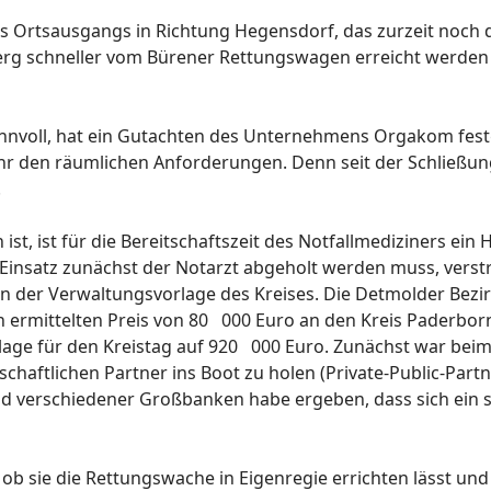
 Ortsausgangs in Richtung Hegensdorf, das zurzeit noch 
erg schneller vom Bürener Rettungswagen erreicht werden 
 sinnvoll, hat ein Gutachten des Unternehmens Orgakom fes
 den räumlichen Anforderungen. Denn seit der Schließung
.
ist, ist für die Bereitschaftszeit des Notfallmediziners ei
insatz zunächst der Notarzt abgeholt werden muss, verstre
s in der Verwaltungsvorlage des Kreises. Die Detmolder Bez
 ermittelten Preis von 80 000 Euro an den Kreis Paderborn
age für den Kreistag auf 920 000 Euro. Zunächst war beim 
schaftlichen Partner ins Boot zu holen (Private-Public-Par
nd verschiedener Großbanken habe ergeben, dass sich ein s
, ob sie die Rettungswache in Eigenregie errichten lässt un