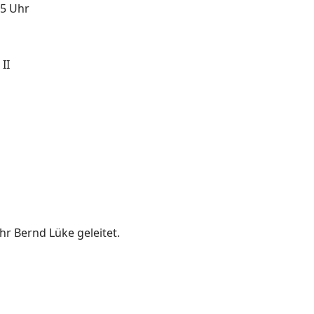
45 Uhr
II
r Bernd Lüke geleitet.