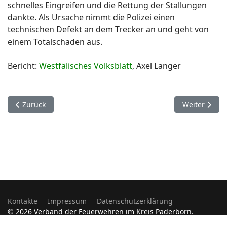
schnelles Eingreifen und die Rettung der Stallungen
dankte. Als Ursache nimmt die Polizei einen
technischen Defekt an dem Trecker an und geht von
einem Totalschaden aus.
Bericht:
Westfälisches Volksblatt
, Axel Langer
Vorheriger Beitrag: 29. Oktober. Kreis Paderborn.
Nächster Bei
Zurück
Weiter
Kontakte
Impressum
Datenschutzerklärung
© 2026 Verband der Feuerwehren im Kreis Paderborn.
Designed by
JoomShaper