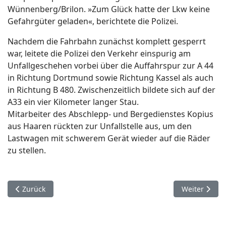
Wünnenberg/Brilon. »Zum Glück hatte der Lkw keine
Gefahrgüter geladen«, berichtete die Polizei.
Nachdem die Fahrbahn zunächst komplett gesperrt
war, leitete die Polizei den Verkehr einspurig am
Unfallgeschehen vorbei über die Auffahrspur zur A 44
in Richtung Dortmund sowie Richtung Kassel als auch
in Richtung B 480. Zwischenzeitlich bildete sich auf der
A33 ein vier Kilometer langer Stau.
Mitarbeiter des Abschlepp- und Bergedienstes Kopius
aus Haaren rückten zur Unfallstelle aus, um den
Lastwagen mit schwerem Gerät wieder auf die Räder
zu stellen.
Vorheriger Beitrag: 14. Dezember. Paderborn.
Nächster Beit
Zurück
Weiter