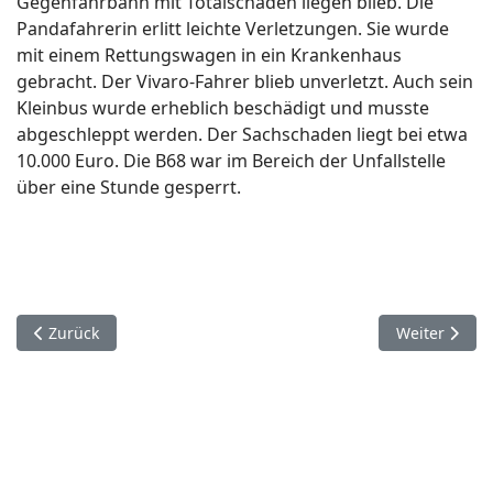
Gegenfahrbahn mit Totalschaden liegen blieb. Die
Pandafahrerin erlitt leichte Verletzungen. Sie wurde
mit einem Rettungswagen in ein Krankenhaus
gebracht. Der Vivaro-Fahrer blieb unverletzt. Auch sein
Kleinbus wurde erheblich beschädigt und musste
abgeschleppt werden. Der Sachschaden liegt bei etwa
10.000 Euro. Die B68 war im Bereich der Unfallstelle
über eine Stunde gesperrt.
Vorheriger Beitrag: 6. November. Paderborn.
Nächster Bei
Zurück
Weiter