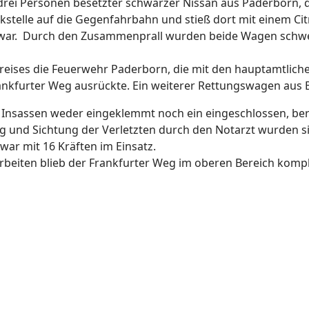
 drei Personen besetzter schwarzer Nissan aus Paderborn, 
nkstelle auf die Gegenfahrbahn und stieß dort mit einem C
war. Durch den Zusammenprall wurden beide Wagen schwer
 Kreises die Feuerwehr Paderborn, die mit den hauptamtlic
kfurter Weg ausrückte. Ein weiterer Rettungswagen aus 
Insassen weder eingeklemmt noch ein eingeschlossen, beri
 und Sichtung der Verletzten durch den Notarzt wurden s
war mit 16 Kräften im Einsatz.
eiten blieb der Frankfurter Weg im oberen Bereich komple