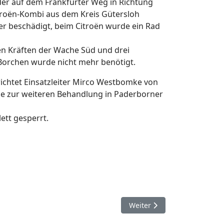
der auf dem Frankfurter Weg in Richtung
itroën-Kombi aus dem Kreis Gütersloh
 beschädigt, beim Citroën wurde ein Rad
hen Kräften der Wache Süd und drei
Borchen wurde nicht mehr benötigt.
chtet Einsatzleiter Mirco Westbomke von
ie zur weiteren Behandlung in Paderborner
tt gesperrt.
Nächster Beitrag: 6. Novemb
Weiter