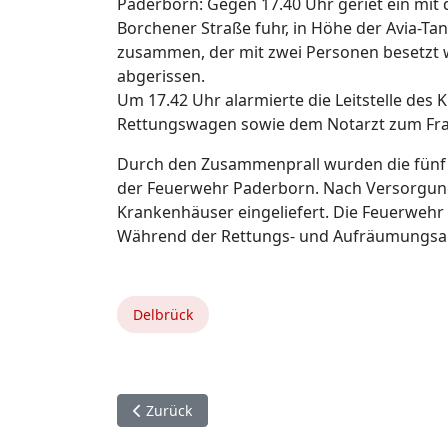
Paderborn: Gegen 17.40 Uhr geriet ein mit
Borchener Straße fuhr, in Höhe der Avia-Ta
zusammen, der mit zwei Personen besetzt 
abgerissen.
Um 17.42 Uhr alarmierte die Leitstelle des
Rettungswagen sowie dem Notarzt zum Fran
Durch den Zusammenprall wurden die fünf 
der Feuerwehr Paderborn. Nach Versorgung
Krankenhäuser eingeliefert. Die Feuerwehr 
Während der Rettungs- und Aufräumungsarb
Delbrück
Vorheriger Beitrag: 7. November. Lichtenau.
Zurück