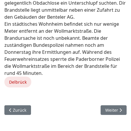
gelegentlich Obdachlose ein Unterschlupf suchten. Dir
Brandstelle liegt unmittelbar neben einer Zufahrt zu
den Gebäuden der Benteler AG.
Ein städtisches Wohnheim befindet sich nur wenige
Meter entfernt an der Wollmarktstraße. Die
Brandursache ist noch unbekannt. Beamte der
zuständigen Bundespolizei nahmen noch am
Donnerstag ihre Ermittlungen auf. Während des
Feuerwehreinsatzes sperrte die Paderborner Polizei
die Wollmarktstraße im Bereich der Brandstelle für
rund 45 Minuten.
Delbrück
Vorheriger Beitrag: 14. November. Paderborn.
Nächster Bei
Zurück
Weiter