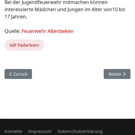
Bei der Jugendfeuerwehr mitmachen können
interessierte Mädchen und Jungen im Alter von10 bis
17 Jahren.
Quelle:
Feuerwehr Altenbeken
VdF Paderborn
Vorheriger Beitrag: „Neue Retter in den Reihen der Jugend
Nächster Bei
Zurück
Weiter
Kontakte
Impressum
Datenschutzerklärung