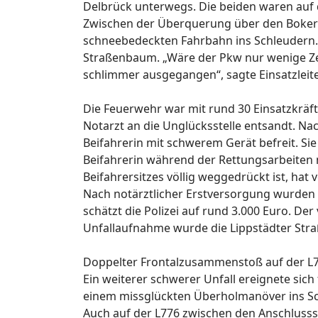
Delbrück unterwegs. Die beiden waren auf 
Zwischen der Überquerung über den Boker
schneebedeckten Fahrbahn ins Schleudern. 
Straßenbaum. „Wäre der Pkw nur wenige Zen
schlimmer ausgegangen“, sagte Einsatzleite
Die Feuerwehr war mit rund 30 Einsatzkräf
Notarzt an die Unglücksstelle entsandt. Na
Beifahrerin mit schwerem Gerät befreit. S
Beifahrerin während der Rettungsarbeiten m
Beifahrersitzes völlig weggedrückt ist, hat 
Nach notärztlicher Erstversorgung wurden 
schätzt die Polizei auf rund 3.000 Euro. De
Unfallaufnahme wurde die Lippstädter Straß
Doppelter Frontalzusammenstoß auf der L
Ein weiterer schwerer Unfall ereignete sich 
einem missglückten Überholmanöver ins Sch
Auch auf der L776 zwischen den Anschlusss