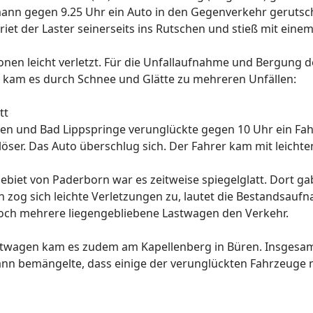
mann gegen 9.25 Uhr ein Auto in den Gegenverkehr gerutsc
iet der Laster seinerseits ins Rutschen und stieß mit e
onen leicht verletzt. Für die Unfallaufnahme und Bergung 
r kam es durch Schnee und Glätte zu mehreren Unfällen:
tt
en und Bad Lippspringe verunglückte gegen 10 Uhr ein Fahr
öser. Das Auto überschlug sich. Der Fahrer kam mit leicht
biet von Paderborn war es zeitweise spiegelglatt. Dort gab
n zog sich leichte Verletzungen zu, lautet die Bestandsauf
noch mehrere liegengebliebene Lastwagen den Verkehr.
wagen kam es zudem am Kapellenberg in Büren. Insgesamt 
mann bemängelte, dass einige der verunglückten Fahrzeug