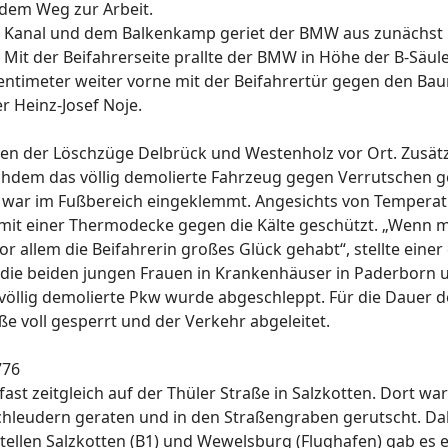
dem Weg zur Arbeit.
 Kanal und dem Balkenkamp geriet der BMW aus zunächst u
Mit der Beifahrerseite prallte der BMW in Höhe der B-Säu
timeter weiter vorne mit der Beifahrertür gegen den Baum 
r Heinz-Josef Noje.
ten der Löschzüge Delbrück und Westenholz vor Ort. Zusä
chdem das völlig demolierte Fahrzeug gegen Verrutschen ge
ie war im Fußbereich eingeklemmt. Angesichts von Tempera
it einer Thermodecke gegen die Kälte geschützt. „Wenn man
vor allem die Beifahrerin großes Glück gehabt“, stellte eine
die beiden jungen Frauen in Krankenhäuser in Paderborn u
r völlig demolierte Pkw wurde abgeschleppt. Für die Dauer 
e voll gesperrt und der Verkehr abgeleitet.
776
fast zeitgleich auf der Thüler Straße in Salzkotten. Dort wa
leudern geraten und in den Straßengraben gerutscht. Dab
tellen Salzkotten (B1) und Wewelsburg (Flughafen) gab es 