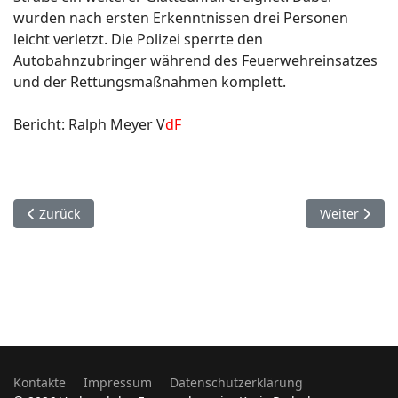
wurden nach ersten Erkenntnissen drei Personen
leicht verletzt. Die Polizei sperrte den
Autobahnzubringer während des Feuerwehreinsatzes
und der Rettungsmaßnahmen komplett.
Bericht: Ralph Meyer V
dF
Vorheriger Beitrag: 3. Februar. Paderborn.
Nächster Beit
Zurück
Weiter
Kontakte
Impressum
Datenschutzerklärung