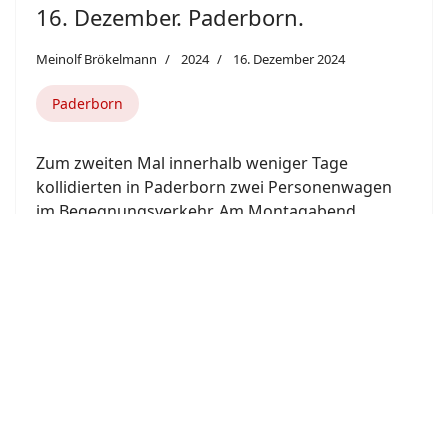
16. Dezember. Paderborn.
Meinolf Brökelmann
2024
16. Dezember 2024
Paderborn
Zum zweiten Mal innerhalb weniger Tage
kollidierten in Paderborn zwei Personenwagen
im Begegnungsverkehr. Am Montagabend
stießen auf dem George-Marshall-Ring
(Kreisstraße 29) im Osten der Stadt zwei
Personenwagen auf der Straßenbrücke über die
Bahnstrecke zusammen. Bei der Kollision wurden
beide Fahrer schwer verletzt.
Weiterlesen: 16. Dezember. Paderborn.
16. Dezember. Altenbeken.