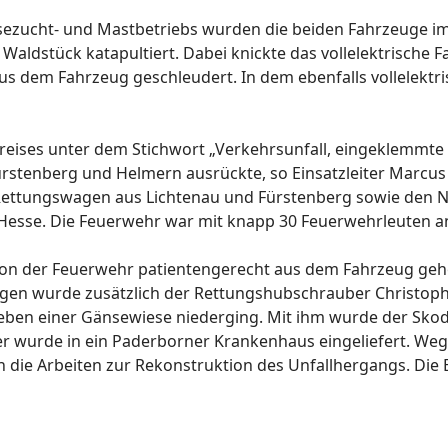
zucht- und Mastbetriebs wurden die beiden Fahrzeuge im
Waldstück katapultiert. Dabei knickte das vollelektrische
s dem Fahrzeug geschleudert. In dem ebenfalls vollelektri
s Kreises unter dem Stichwort „Verkehrsunfall, eingeklemm
rstenberg und Helmern ausrückte, so Einsatzleiter Marcus 
Rettungswagen aus Lichtenau und Fürstenberg sowie den 
Hesse. Die Feuerwehr war mit knapp 30 Feuerwehrleuten an 
von der Feuerwehr patientengerecht aus dem Fahrzeug geh
en wurde zusätzlich der Rettungshubschrauber Christoph
neben einer Gänsewiese niederging. Mit ihm wurde der Skoda-
ller wurde in ein Paderborner Krankenhaus eingeliefert. W
die Arbeiten zur Rekonstruktion des Unfallhergangs. Die E