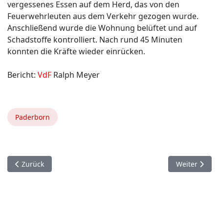
vergessenes Essen auf dem Herd, das von den
Feuerwehrleuten aus dem Verkehr gezogen wurde.
Anschließend wurde die Wohnung belüftet und auf
Schadstoffe kontrolliert. Nach rund 45 Minuten
konnten die Kräfte wieder einrücken.
Bericht:
VdF
Ralph Meyer
Paderborn
Vorheriger Beitrag: 9. November. Paderborn.
Nächster Bei
Zurück
Weiter