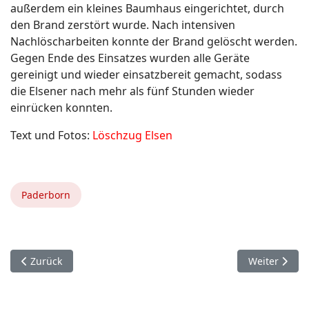
außerdem ein kleines Baumhaus eingerichtet, durch
den Brand zerstört wurde. Nach intensiven
Nachlöscharbeiten konnte der Brand gelöscht werden.
Gegen Ende des Einsatzes wurden alle Geräte
gereinigt und wieder einsatzbereit gemacht, sodass
die Elsener nach mehr als fünf Stunden wieder
einrücken konnten.
Text und Fotos:
Löschzug Elsen
Paderborn
Vorheriger Beitrag: 28. April. Kreis Paderborn JFW.
Nächster Beit
Zurück
Weiter