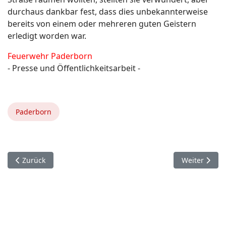
durchaus dankbar fest, dass dies unbekannterweise
bereits von einem oder mehreren guten Geistern
erledigt worden war.
Feuerwehr Paderborn
- Presse und Öffentlichkeitsarbeit -
Paderborn
Vorheriger Beitrag: 30. Mai. Kreis Paderborn.
Nächster Bei
Zurück
Weiter