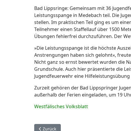
Bad Lippsringe: Gemeinsam mit 36 Jugendf
Leistungsspange in Medebach teil. Die Juge
stellen. Im praktischen Teil ging es um ein
Teilnehmer einen Staffellauf über 1500 Mete
Übungen fehlerfrei durchzuführen. Der We
»Die Leistungsspange ist die höchste Ausze
Anstrengungen haben sich gelohnt«, freute
Nicht ganz so ernst bewertet wurden die N
Grundschule. Auch hier präsentierte die Le
Jugendfeuerwehr eine Hilfeleistungsübung 
Zurzeit gehören der Bad Lippspringer Juge
außerhalb der Ferien eingeladen, um 19 
Westfälisches Volksblatt
Vorheriger Beitrag: 28. September. Altenbeken
Zurück