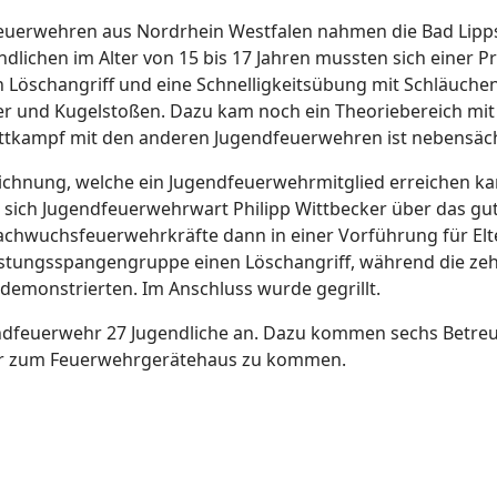
euerwehren aus Nordrhein Westfalen nahmen die Bad Lipp
ndlichen im Alter von 15 bis 17 Jahren mussten sich einer 
en Löschangriff und eine Schnelligkeitsübung mit Schläuchen
r und Kugelstoßen. Dazu kam noch ein Theoriebereich mit fa
ttkampf mit den anderen Jugendfeuerwehren ist nebensäch
ichnung, welche ein Jugendfeuerwehrmitglied erreichen kan
 sich Jugendfeuerwehrwart Philipp Wittbecker über das gut
achwuchsfeuerwehrkräfte dann in einer Vorführung für Elt
istungsspangengruppe einen Löschangriff, während die zehn
demonstrierten. Im Anschluss wurde gegrillt.
ndfeuerwehr 27 Jugendliche an. Dazu kommen sechs Betreue
Uhr zum Feuerwehrgerätehaus zu kommen.
.