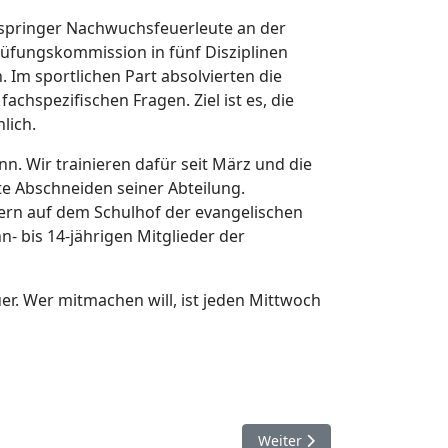
springer Nachwuchsfeuerleute an der
Prüfungskommission in fünf Disziplinen
. Im sportlichen Part absolvierten die
chspezifischen Fragen. Ziel ist es, die
lich.
n. Wir trainieren dafür seit März und die
e Abschneiden seiner Abteilung.
ern auf dem Schulhof der evangelischen
- bis 14-jährigen Mitglieder der
r. Wer mitmachen will, ist jeden Mittwoch
Nächster Beitrag: 18. Juli. 
Weiter