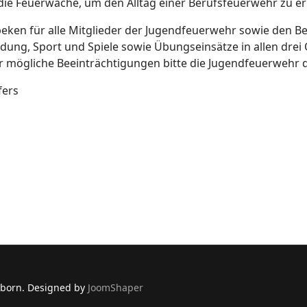
 die Feuerwache, um den Alltag einer Berufsfeuerwehr zu e
eken für alle Mitglieder der Jugendfeuerwehr sowie den B
ung, Sport und Spiele sowie Übungseinsätze in allen drei
 mögliche Beeinträchtigungen bitte die Jugendfeuerwehr 
fers
springe.
rborn. Designed by
JoomShaper