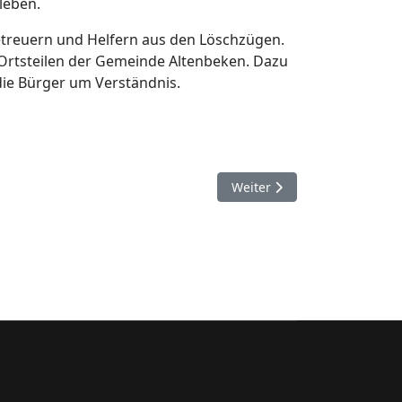
rleben.
etreuern und Helfern aus den Löschzügen.
 Ortsteilen der Gemeinde Altenbeken. Dazu
die Bürger um Verständnis.
Nächster Beitrag: Bad Lipps
Weiter