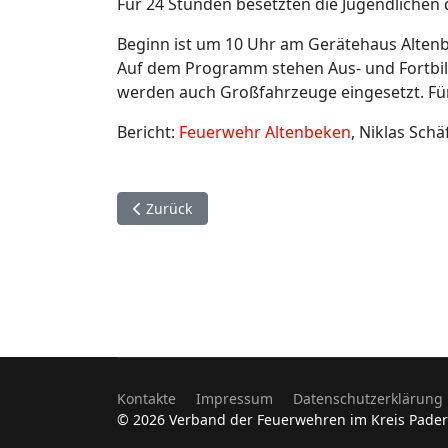
Für 24 Stunden besetzten die Jugendlichen
Beginn ist um 10 Uhr am Gerätehaus Altenb
Auf dem Programm stehen Aus- und Fortbild
werden auch Großfahrzeuge eingesetzt. Für
Bericht:
Feuerwehr Altenbeken
, Niklas Schä
Vorheriger Beitrag: Jugendfeuerwehr Bad Lipp
Zurück
Kontakte
Impressum
Datenschutzerklärung
© 2026 Verband der Feuerwehren im Kreis Pade