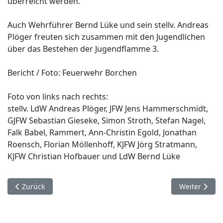
überreicht werden.
Auch Wehrführer Bernd Lüke und sein stellv. Andreas
Plöger freuten sich zusammen mit den Jugendlichen
über das Bestehen der Jugendflamme 3.
Bericht / Foto: Feuerwehr Borchen
Foto von links nach rechts:
stellv. LdW Andreas Plöger, JFW Jens Hammerschmidt,
GJFW Sebastian Gieseke, Simon Stroth, Stefan Nagel,
Falk Babel, Rammert, Ann-Christin Egold, Jonathan
Roensch, Florian Möllenhoff, KJFW Jörg Stratmann,
KJFW Christian Hofbauer und LdW Bernd Lüke
Vorheriger Beitrag: 5 Jahre Jugendfeuerwehr ZUG III Feuerwe
Nächster Bei
Zurück
Weiter