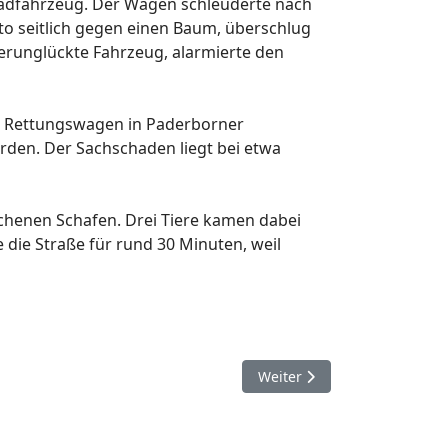
lradfahrzeug. Der Wagen schleuderte nach
to seitlich gegen einen Baum, überschlug
verunglückte Fahrzeug, alarmierte den
mit Rettungswagen in Paderborner
den. Der Sachschaden liegt bei etwa
chenen Schafen. Drei Tiere kamen dabei
 die Straße für rund 30 Minuten, weil
Nächster Beitrag: 19. Nove
Weiter