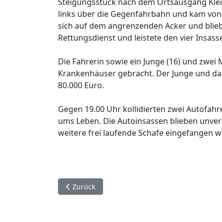
Steigungsstück nach dem Ortsausgang Klein
links über die Gegenfahrbahn und kam von 
sich auf dem angrenzenden Acker und blieb 
Rettungsdienst und leistete den vier Insasse
Die Fahrerin sowie ein Junge (16) und zwei
Krankenhäuser gebracht. Der Junge und da
80.000 Euro.
Gegen 19.00 Uhr kollidierten zwei Autofah
ums Leben. Die Autoinsassen blieben unverle
weitere frei laufende Schafe eingefangen 
Vorheriger Beitrag: 20. November. Büren / Pad
Zurück