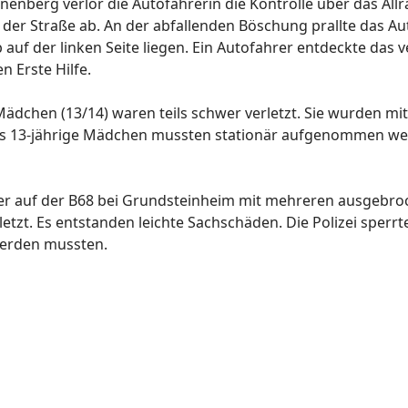
enberg verlor die Autofahrerin die Kontrolle über das Al
der Straße ab. An der abfallenden Böschung prallte das Au
auf der linken Seite liegen. Ein Autofahrer entdeckte das 
n Erste Hilfe.
 Mädchen (13/14) waren teils schwer verletzt. Sie wurden 
s 13-jährige Mädchen mussten stationär aufgenommen wer
rer auf der B68 bei Grundsteinheim mit mehreren ausgebro
tzt. Es entstanden leichte Sachschäden. Die Polizei sperrte
werden mussten.
erborn.