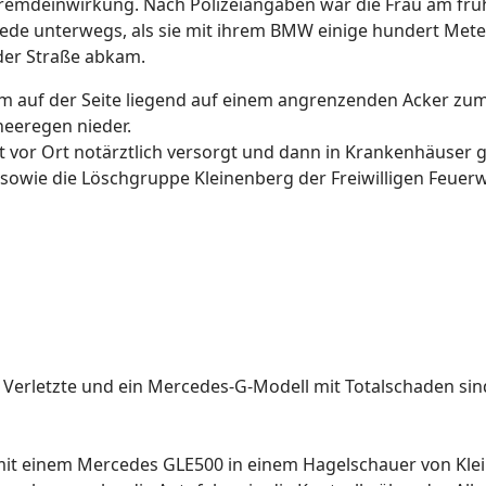
Fremdeinwirkung. Nach Polizeiangaben war die Frau am fr
fede unterwegs, als sie mit ihrem BMW einige hundert Met
 der Straße abkam.
uf der Seite liegend auf einem angrenzenden Acker zum Ste
hneeregen nieder.
 vor Ort notärztlich versorgt und dann in Krankenhäuser g
owie die Löschgruppe Kleinenberg der Freiwilligen Feuerw
t Verletzte und ein Mercedes-G-Modell mit Totalschaden sind 
 mit einem Mercedes GLE500 in einem Hagelschauer von Kl