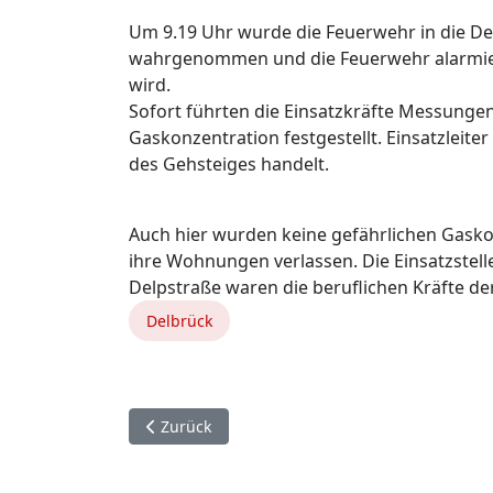
Um 9.19 Uhr wurde die Feuerwehr in die De
wahrgenommen und die Feuerwehr alarmiert
wird.
Sofort führten die Einsatzkräfte Messung
Gaskonzentration festgestellt. Einsatzleiter
des Gehsteiges handelt.
Auch hier wurden keine gefährlichen Gas
ihre Wohnungen verlassen. Die Einsatzste
Delpstraße waren die beruflichen Kräfte d
Delbrück
Vorheriger Beitrag: 2. November. Hövelhof.
Zurück